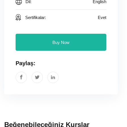
Dil:
English
Sertifikalar:
Evet
Buy Now
Paylaş:
Beğenebileceğiniz Kurslar