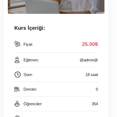
Kurs İçeriği:
25
.00
₺
Fiyat:
Eğitmen:
@admin@
Süre:
18 saat
Dersler:
0
Öğrenciler:
354