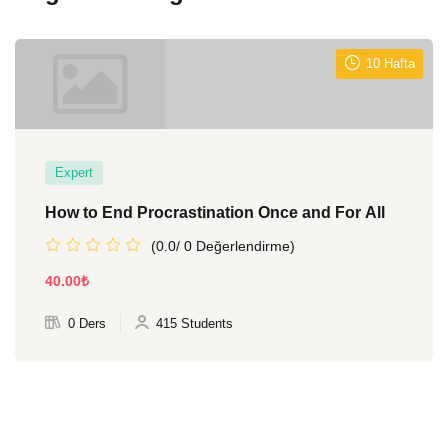
10 Hafta
Expert
How to End Procrastination Once and For All
(0.0/ 0 Değerlendirme)
40
.00
₺
0 Ders
415 Students