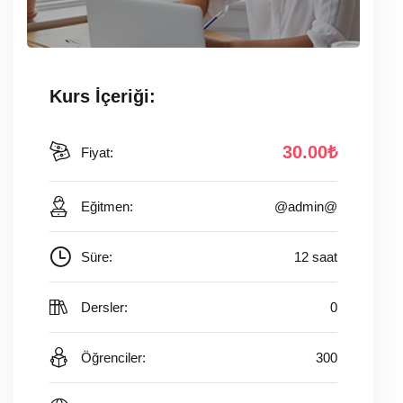
Kurs İçeriği:
30
.00
₺
Fiyat:
Eğitmen:
@admin@
Süre:
12 saat
Dersler:
0
Öğrenciler:
300