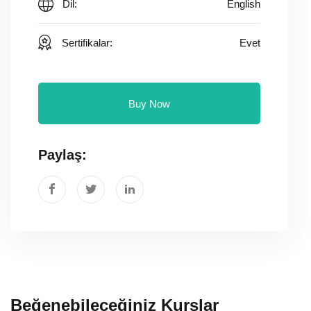
Dil:
English
Sertifikalar:
Evet
Buy Now
Paylaş:
Beğenebileceğiniz Kurslar